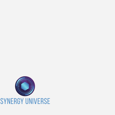
Мастермайнд "Кризовий
КАЛЕНДАР
менеджмент: як керувати
SYNERGY 
проєктами та командами