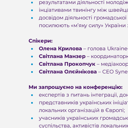
результатами діяльності молодіж
інціативами твинінгу між швейц
досвідом діяльності громадської о
посилюють «м’яку силу» України 
Спікери:
Олена Крилова
 – голова Ukrain
Світлана Манзер
 – координаторк
Світлана Прокопчук
 – медіакоо
Світлана Олєйнікова 
– CEO Syne
Ми запрошуємо на конференцію:
експертів з питань інтеграції, до
представників українських ініціа
локальних організацій в Європі;
учасників українських громадськ
суспільства, активістів локальних