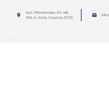
в умовах невизначеності"
вул. Мечникова, 4/1, оф.
info
19А, м. Київ, Україна, 01133
© Synergy Universe