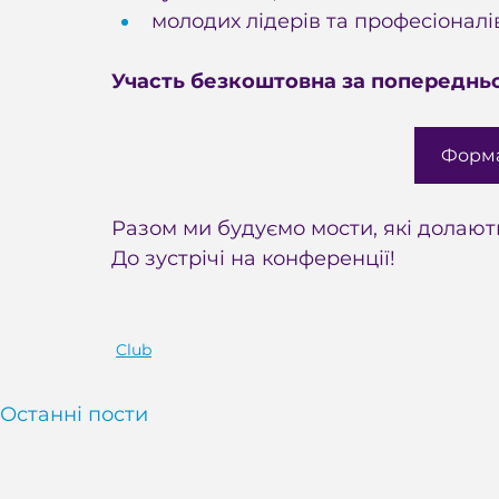
молодих лідерів та професіонал
Участь безкоштовна за попереднь
Форма
Разом ми будуємо мости, які долають
До зустрічі на конференції!
Club
Останні пости