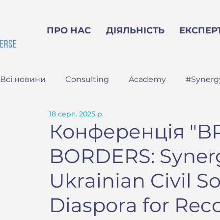
ПРО НАС
ДІЯЛЬНІСТЬ
ЕКСПЕР
Всі новини
Consulting
Academy
#Synerg
18 серп. 2025 р.
Конференція "
BORDERS: Syner
Ukrainian Civil S
Diaspora for Rec