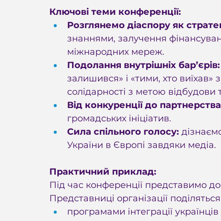
Ключові теми конференції:
Розглянемо діаспору як страте
знаннями, залучення фінансуванн
міжнародних мереж.
Подолання внутрішніх бар’єрів:
залишився» і «тими, хто виїхав»
солідарності з метою відбудови т
Від конкуренції до партнерства
громадських ініціатив. 
Сила спільного голосу:
 дізнаєм
України в Європі завдяки медіа.
Практичний приклад:
Під час конференції представимо дос
Представниці організації поділяться
програмами інтеграції українців