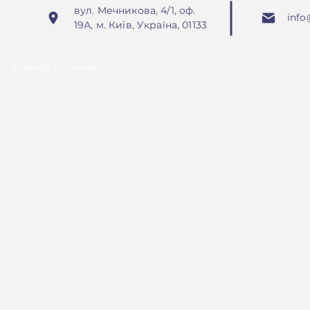
вул. Мечникова, 4/1, оф.
info
19А, м. Київ, Україна, 01133
© Synergy Universe