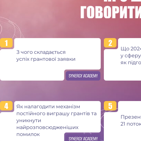
Що 202
З чого складається
у сферу 
успіх грантової заявки
як підг
Як налагодити механізм
постійного виграшу грантів та
Презен
уникнути
21 пото
найрозповсюдженіших
помилок