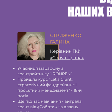
СТРИЖЕНКО
ГАЛИНА
Керівник ПФ
«Своя справа»
Учасниця марафону з
грантрайтингу “IRONPEN”
Пройшла курс “Let’s Grant:
стратегічний фандрейзинг і
проєктний менеджмент” - 18-й
потік
Ще під час навчання - виграла
грант від єРобота «На власну