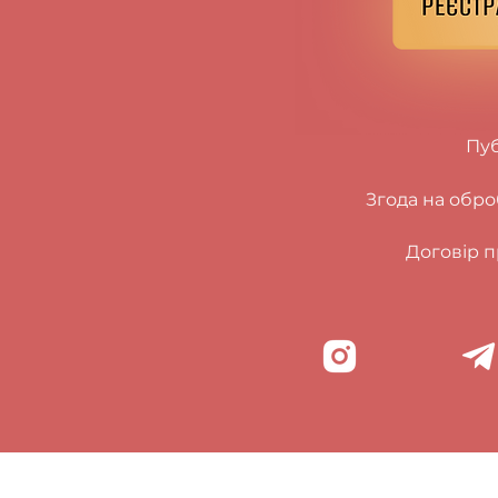
Пуб
Згода на обр
Договір п