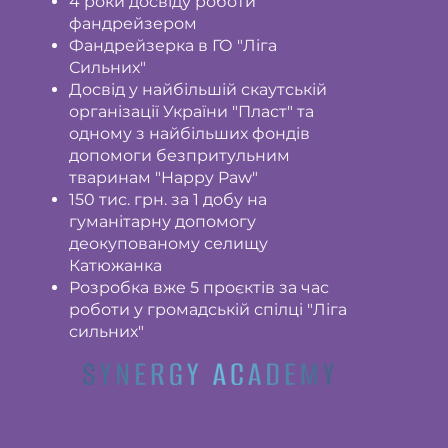
4 роки досвіду роботи
фандрейзером
Фандрейзерка в ГО "Ліга
Сильних"
Досвід у найбільшій скаутській
організації України "Пласт" та
одному з найбільших фондів
допомоги безпритульним
тваринам "Happy Paw"
150 тис. грн. за 1 добу на
гуманітарну допомогу
деокупованому селищу
Катюжанка
Розробка вже 5 проєктів за час
роботи у громадській спілці "Ліга
сильних"