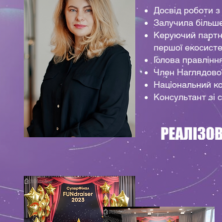
Досвід роботи з
Залучила більше
Керуючий партне
першої екосист
Голова правлінн
Член Наглядово
Національний ко
Консультант зі 