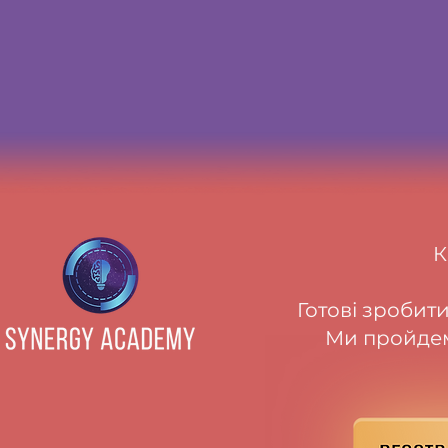
К
Готові зробити
Ми пройдем