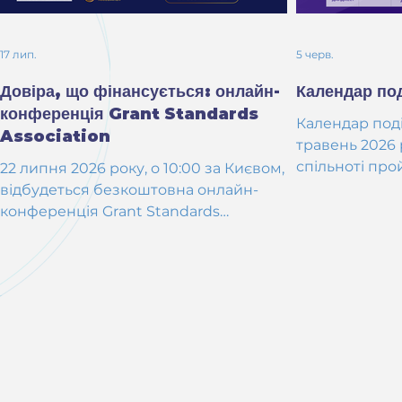
17 лип.
5 черв.
Довіра, що фінансується: онлайн-
Календар под
конференція Grant Standards
Календар поді
Association
травень 2026 року! Липен
спільноті про
22 липня 2026 року, о 10:00 за Києвом,
інноваційног
відбудеться безкоштовна онлайн-
штучного інт
конференція Grant Standards
на серію онла
Association - про те, як бізнесу,
розберемо, я
громадським організаціям і грант-
сучасних тех
менеджерам пройти due diligence
продуктивніст
грантодавця з першого разу та вийти
процеси та е
на міжнародне грантове
фінансування. 
фінансування Чому грантодавці
SYNERGY BRUN
кажуть «ні»? Грантодавці рідко
бізнесі Практ
відмовляють через слабку ідею