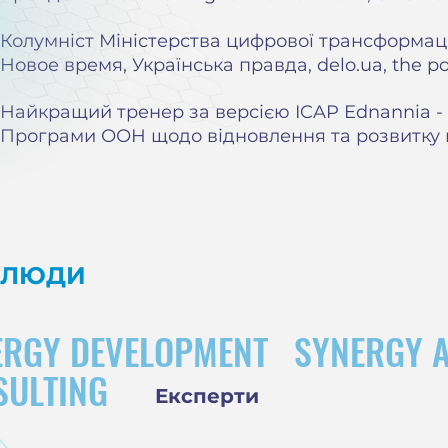
Колумніст Міністерства цифрової трансформації
Новое время, Українська правда, delo.ua, the po
Найкращий тренер за версією ICAP Ednannia -
Програми ООН щодо відновлення та розвитку м
ЛЮДИ
ERGY DEVELOPMENT
SYNERGY 
SULTING
Експерти