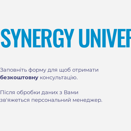
використання
проєкту. Набагато частіше причина -
грантовій діял
відсутність системи за нею: розмитий
проєктам
розподіл ролей, комплаєнс лише на
словах, незахищені дані аб
SYNERGY UNIVE
Заповніть форму для щоб отримати
безкоштовну
консультацію.
Після обробки даних з Вами
зв'яжеться персональний менеджер.