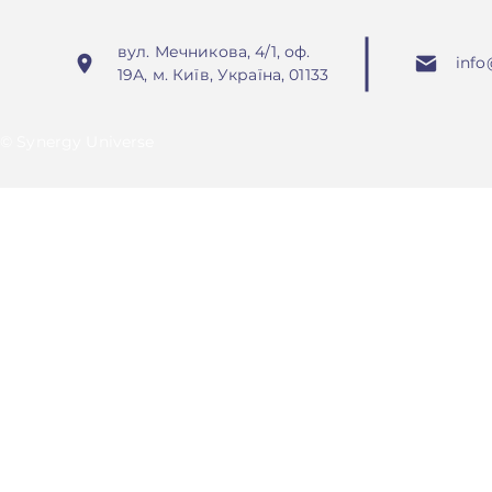
вул. Мечникова, 4/1, оф.
info
19А, м. Київ, Україна, 01133
© Synergy Universe