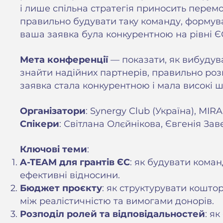
і лише спільна стратегія приносить перемо
правильно будувати таку команду, формува
ваша заявка була конкурентною на рівні Є
Мета конференції
— показати, як вибудув
знайти надійних партнерів, правильно роз
заявка стала конкурентною і мала високі ш
Організатори
: Synergy Club (Україна), MI
Спікери
: Світлана Олєйнікова, Євгенія Зав
Ключові теми
:
A-TEAM для грантів ЄС
: як будувати кома
ефективні відносини.
Бюджет проєкту
: як структурувати кошто
між реалістичністю та вимогами донорів.
Розподіл ролей та відповідальностей
: я