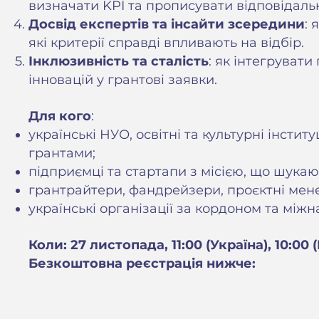
визначати KPI та прописувати відповідальн
Досвід експертів та інсайти зсередини
: 
які критерії справді впливають на відбір.
Інклюзивність та сталість
: як інтегруват
інновацій у грантові заявки.
Для кого
:
українські НУО, освітні та культурні інсти
грантами;
підприємці та стартапи з місією, що шука
грантрайтери, фандрейзери, проєктні менед
українські організації за кордоном та між
Коли: 27 листопада, 11:00 (Україна), 10:00
Безкоштовна реєстрація нижче: