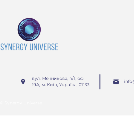
Довіра, що фінансується:
Календар 
онлайн-конференція
2026
Grant Standards
Association
вул. Мечникова, 4/1, оф.
info
19А, м. Київ, Україна, 01133
© Synergy Universe