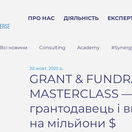
ПРО НАС
ДІЯЛЬНІСТЬ
ЕКСПЕР
Всі новини
Consulting
Academy
#Synerg
20 жовт. 2025 р.
GRANT & FUNDR
MASTERCLASS — 
грантодавець і 
на мільйони $