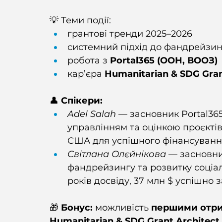
💡 Теми події:
грантові тренди 2025–2026
системний підхід до фандрейзин
робота з 
Portal365 (ООН, ВООЗ)
кар’єра 
Humanitarian & SDG Gran
👤 
Спікери:
Adel Salah
 — засновник Portal36
управлінням та оцінкою проєктів
США для успішного фінансуванн
Світлана Олєйнікова
 — засновни
фандрейзингу та розвитку соціаль
років досвіду, 37 млн $ успішно 
🎁 
Бонус:
 можливість 
першими отрим
Humanitarian & SDG Grant Architect