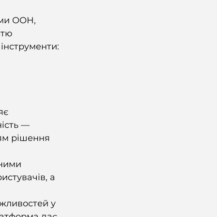
ми ООН, 
стю 
 інструменти:
яє 
ість — 
ям рішення 
ними 
истувачів, а 
ожливостей у 
латформа дає 