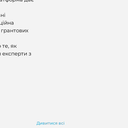
ні 
ційна 
 грантових 
те, як 
 експерти з 
Дивитися всі