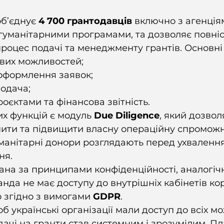
об’єднує 
4 700 грантодавців
 включно з агенція
гуманітарними програмами, та дозволяє повні
роцес подачі та менеджменту грантів. Основні
вих можливостей;
 оформлення заявок;
подача;
оєктами та фінансова звітність.
х функцій є модуль 
Due Diligence
, який дозвол
нити та підвищити власну операційну спроможн
уманітарні донори розглядають перед ухваленн
я. 
на за принципами конфіденційності, аналогіч
нда не має доступу до внутрішніх кабінетів кор
о згідно з вимогами 
GDPR
.
б українські організації мали доступ до всіх м
одачі на гранти став системним і зрозумілим. П