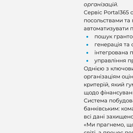
організацій
. 
Сервіс Portal365 
посольствами та 
автоматизувати п
пошук гранто
генерація та
інтегрована 
управління пр
Однією з ключови
організаціям оці
критерій, який г
щодо фінансуванн
Система побудова
банківським: кома
всі дані захищен
«Ми прагнемо, що
світі, а процес п