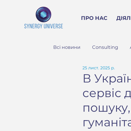
ПРО НАС
ДІЯЛ
Всі новини
Consulting
25 лист. 2025 р.
В Украї
сервіс 
пошуку,
гумані