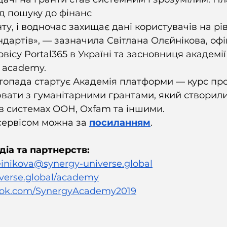
д пошуку до фінанс
у, і водночас захищає дані користувачів на рів
дартів», — зазначила Світлана Олєйнікова, офі
ісу Portal365 в Україні та засновниця академії
 academy. 
топада стартує Академія платформи — курс про 
ати з гуманітарними грантами, який створили
в системах ООН, Oxfam та іншими. 
ервісом можна за 
посиланням
. 
діа та партнерств:
ieinikova@synergy-universe.global
verse.global/academy
ook.com/SynergyAcademy2019