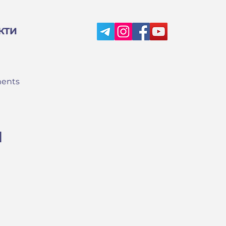
КТИ
ments
й