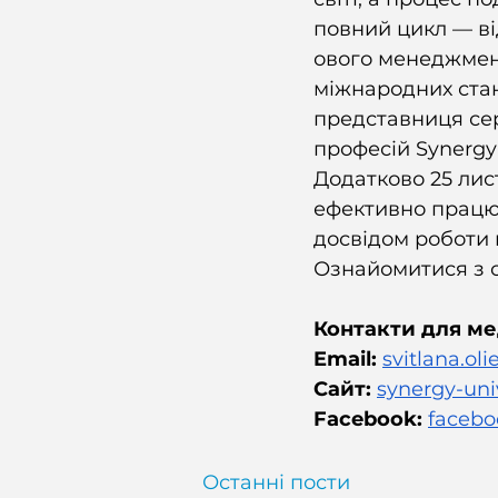
повний цикл — ві
ового менеджмент
міжнародних стан
представниця серв
професій Synergy
Додатково 25 лис
ефективно працюв
досвідом роботи 
Ознайомитися з с
Контакти для ме
Email:
svitlana.ol
Сайт:
synergy-uni
Facebook
:
faceb
Останні пости