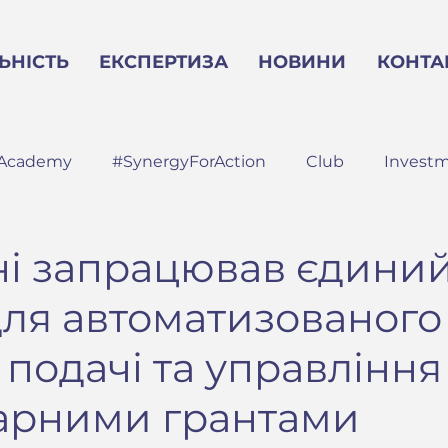
ЬНІСТЬ
ЕКСПЕРТИЗА
НОВИНИ
КОНТА
Academy
#SynergyForAction
Club
Invest
ні запрацював єдини
для автоматизованого
 подачі та управління
тарними грантами