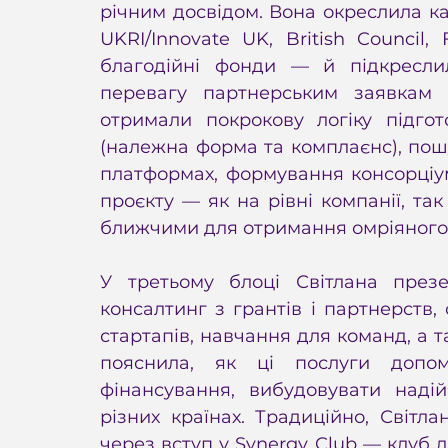
річним досвідом. Вона окреслила ка
UKRI/Innovate UK, British Council,
благодійні фонди — й підкреслил
перевагу партнерським заявкам 
отримали покрокову логіку підгот
(належна форма та комплаєнс), пош
платформах, формування консорціу
проєкту — як на рівні компанії, так 
ближчими для отримання омріяного
У третьому блоці Світлана презе
консалтинг з грантів і партнерств, 
стартапів, навчання для команд, а 
пояснила, як ці послуги допом
фінансування, вибудовувати надій
різних країнах. Традиційно, Світл
через вступ у Synergy Club — клуб д